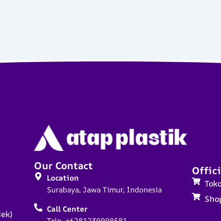
Our Contact
Offici
Location
Tok
Surabaya, Jawa Timur, Indonesia
)
Sho
Call Center
dek)
Telp. +6281230008581