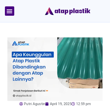
Skip
to
content
Tentang Kami
Area Kirim
Putri Agustin
April 19, 2025
12:59 pm