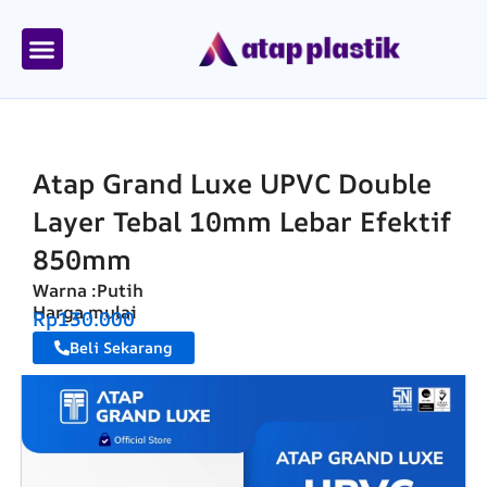
Skip
to
content
Tentang Kami
Area Kirim
Atap Grand Luxe UPVC Double
Layer Tebal 10mm Lebar Efektif
850mm
Warna :
Putih
Harga mulai
Rp130.000
Beli Sekarang