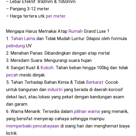
– Lebar Efektif: 850mm & 1060mm
– Panjang 3-12 meter
– Harga tertera utk
per meter
Mengapa Harus Memakai Atap
Rumah
Grand Luxe ?
1.
Tahan Lama
dan Tidak Mudah Luntur: Dilapisi oleh formula
pelindung
UV
2. Menahan Panas: Dibandingkan dengan atap metal
3. Meredam Suara: Mengurangi suara hujan
4. Sangat Kuat &
Kokoh
: Tahan beban hingga 100kg dan tidak
pecah
meski diinjak.
5. Tahan Terhadap Bahan Kimia & Tidak
Berkarat
: Cocok
untuk bangunan dan
industri
yang berada di daerah korosif
dekat laut, atau lokasi yang pekat dengan kandungan asam
dan garam.
6. Warna Menarik: Tersedia dalam
pilihan warna
yang menarik,
yang bersifat menyerap cahaya sehingga mampu
memperbaiki
pencahayaan
di siang hari dan menghemat biaya
listrik.