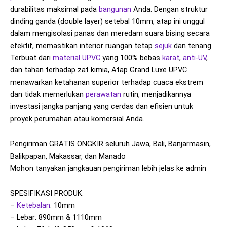
durabilitas maksimal pada
bangunan
Anda. Dengan struktur
dinding ganda (double layer) setebal 10mm, atap ini unggul
dalam mengisolasi panas dan meredam suara bising secara
efektif, memastikan interior ruangan tetap
sejuk
dan tenang.
Terbuat dari
material UPVC
yang 100% bebas
karat
,
anti-UV
,
dan tahan terhadap zat kimia, Atap Grand Luxe UPVC
menawarkan ketahanan superior terhadap cuaca ekstrem
dan tidak memerlukan
perawatan
rutin, menjadikannya
investasi jangka panjang yang cerdas dan efisien untuk
proyek perumahan atau komersial Anda.
Pengiriman GRATIS ONGKIR seluruh Jawa, Bali, Banjarmasin,
Balikpapan, Makassar, dan Manado
Mohon tanyakan jangkauan pengiriman lebih jelas ke admin
SPESIFIKASI PRODUK:
–
Ketebalan
: 10mm
– Lebar: 890mm & 1110mm