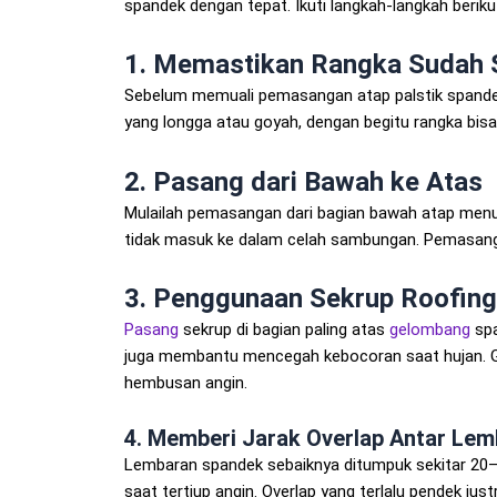
spandek dengan tepat. Ikuti langkah-langkah berik
1. Memastikan Rangka Sudah 
Sebelum memuali pemasangan atap palstik spandek
yang longga atau goyah, dengan begitu rangka bis
2. Pasang dari Bawah ke Atas
Mulailah pemasangan dari bagian bawah atap menuju 
tidak masuk ke dalam celah sambungan. Pemasangan
3. Penggunaan Sekrup Roofin
Pasang
sekrup di bagian paling atas
gelombang
spa
juga membantu mencegah kebocoran saat hujan. Gun
hembusan angin.
4. Memberi Jarak Overlap Antar Le
Lembaran spandek sebaiknya ditumpuk sekitar 20
saat tertiup angin. Overlap yang terlalu pendek j