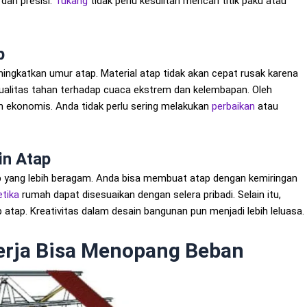
 dan presisi.
Tukang
tidak perlu kesulitan mencari titik paku atau
p
ingkatkan umur atap. Material atap tidak akan cepat rusak karena
ualitas tahan terhadap cuaca ekstrem dan kelembapan. Oleh
ih ekonomis. Anda tidak perlu sering melakukan
perbaikan
atau
in Atap
ap yang lebih beragam. Anda bisa membuat atap dengan kemiringan
etika
rumah dapat disesuaikan dengan selera pribadi. Selain itu,
 atap. Kreativitas dalam desain bangunan pun menjadi lebih leluasa.
erja Bisa Menopang Beban