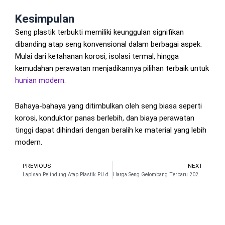
Kesimpulan
Seng plastik terbukti memiliki keunggulan signifikan
dibanding atap seng konvensional dalam berbagai aspek.
Mulai dari ketahanan korosi, isolasi termal, hingga
kemudahan perawatan menjadikannya pilihan terbaik untuk
hunian modern
.
Bahaya-bahaya yang ditimbulkan oleh seng biasa seperti
korosi, konduktor panas berlebih, dan biaya perawatan
tinggi dapat dihindari dengan beralih ke material yang lebih
modern.
PREVIOUS
NEXT
Prev
N
Lapisan Pelindung Atap Plastik PU dari Cuasa Ekstrem
Harga Seng Gelombang Terbaru 2025 di Marketplace