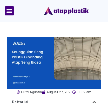
Skip
to
content
Tentang Kami
Area Kirim
Putri Agustin
August 27, 2025
11:32 am
Daftar Isi