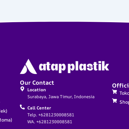
Our Contact
Offici
Location
Tok
Surabaya, Jawa Timur, Indonesia
)
Sho
Call Center
dek)
Telp. +6281230008581
Roma)
WA. +6281230008581