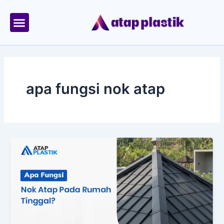
Skip
to
content
Tentang Kami
Area Kirim
apa fungsi nok atap