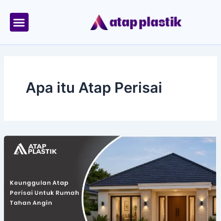
Skip
to
content
Tentang Kami
Area Kirim
Apa itu Atap Perisai