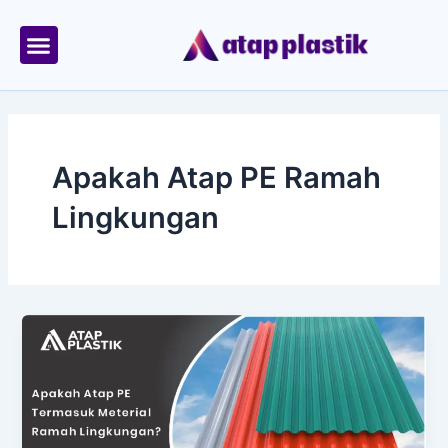
Skip
to
content
Tentang Kami
Area Kirim
Apakah Atap PE Ramah
Lingkungan