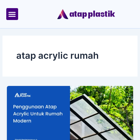
Skip
to
content
Tentang Kami
Area Kirim
atap acrylic rumah