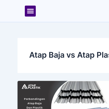
Skip
to
content
Tentang Kami
Area Kirim
Atap Baja vs Atap Pla