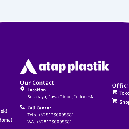
Our Contact
Offici
Location
Tok
Surabaya, Jawa Timur, Indonesia
)
Sho
Call Center
dek)
Telp. +6281230008581
Roma)
WA. +6281230008581