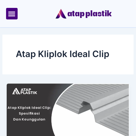
Skip
to
content
Tentang Kami
Area Kirim
Atap Kliplok Ideal Clip