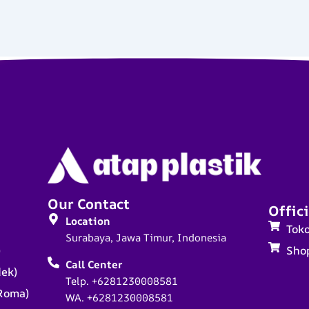
Our Contact
Offici
Location
Tok
Surabaya, Jawa Timur, Indonesia
)
Sho
Call Center
dek)
Telp. +6281230008581
Roma)
WA. +6281230008581