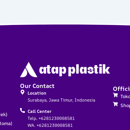
Our Contact
Offici
Location
Tok
Surabaya, Jawa Timur, Indonesia
)
Sho
Call Center
dek)
Telp. +6281230008581
Roma)
WA. +6281230008581