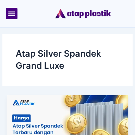
Skip
to
content
Tentang Kami
Area Kirim
Atap Silver Spandek
Grand Luxe