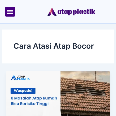
Skip
to
content
Tentang Kami
Area Kirim
Cara Atasi Atap Bocor