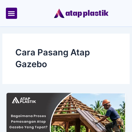
Skip
to
content
Tentang Kami
Area Kirim
Cara Pasang Atap
Gazebo