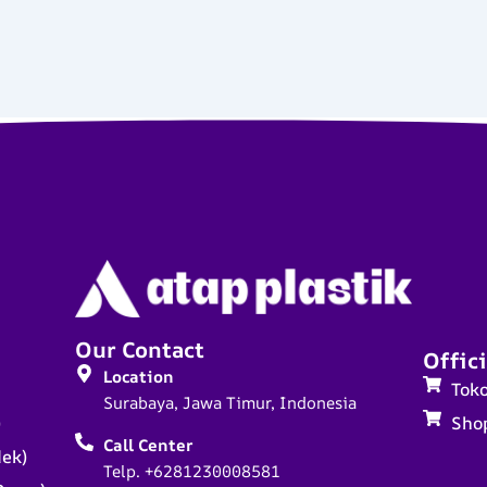
Our Contact
Offici
Location
Tok
Surabaya, Jawa Timur, Indonesia
)
Sho
Call Center
dek)
Telp. +6281230008581