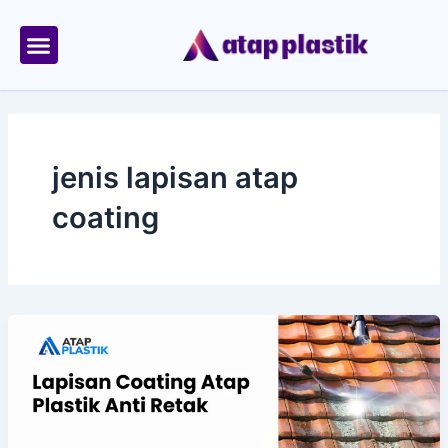
Skip
to
content
Tentang Kami
Area Kirim
jenis lapisan atap
coating