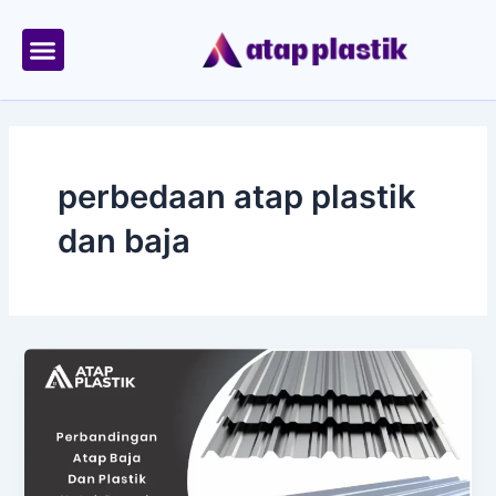
Skip
to
content
Tentang Kami
Area Kirim
perbedaan atap plastik
dan baja