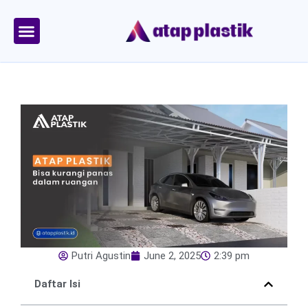
Skip
to
content
Tentang Kami
Area Kirim
Putri Agustin
June 2, 2025
2:39 pm
Daftar Isi