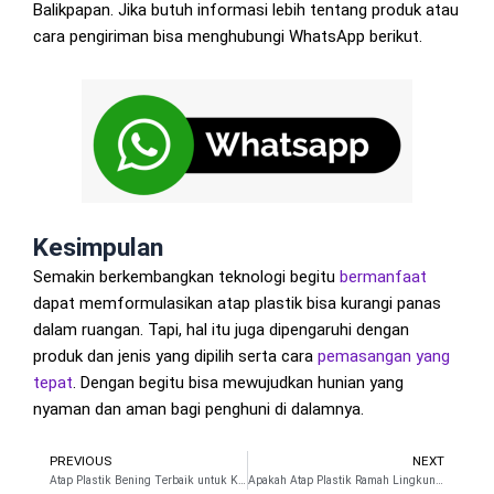
Balikpapan. Jika butuh informasi lebih tentang produk atau
cara pengiriman bisa menghubungi WhatsApp berikut.
Kesimpulan
Semakin berkembangkan teknologi begitu
bermanfaat
dapat memformulasikan atap plastik bisa kurangi panas
dalam ruangan. Tapi, hal itu juga dipengaruhi dengan
produk dan jenis yang dipilih serta cara
pemasangan
yang
tepat
. Dengan begitu bisa mewujudkan hunian yang
nyaman dan aman bagi penghuni di dalamnya.
PREVIOUS
NEXT
Prev
N
Atap Plastik Bening Terbaik untuk Kaca Skylight
Apakah Atap Plastik Ramah Lingkungan dan Bisa Didaur Ulang?