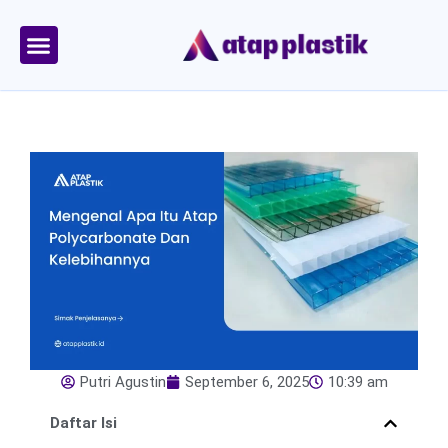
Skip
to
content
Tentang Kami
Area Kirim
Putri Agustin
September 6, 2025
10:39 am
Daftar Isi