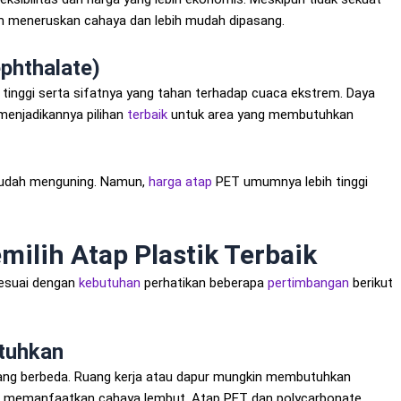
am meneruskan cahaya dan lebih mudah dipasang.
phthalate)
g tinggi serta sifatnya yang tahan terhadap cuaca ekstrem. Daya
menjadikannya pilihan
terbaik
untuk area yang membutuhkan
 mudah menguning. Namun,
harga atap
PET umumnya lebih tinggi
ilih Atap Plastik Terbaik
sesuai dengan
kebutuhan
perhatikan beberapa
pertimbangan
berikut
utuhkan
ang berbeda. Ruang kerja atau dapur mungkin membutuhkan
 memanfaatkan cahaya lembut. Atap PET dan polycarbonate