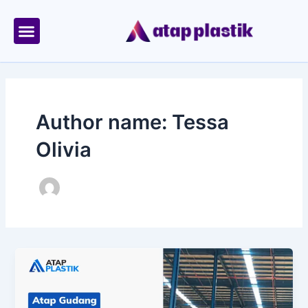
Skip
to
content
Tentang Kami
Area Kirim
Author name: Tessa
Olivia