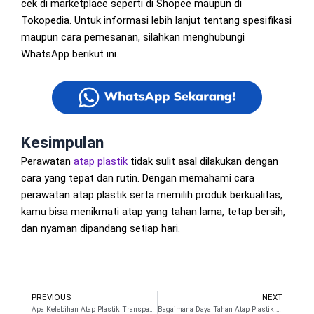
cek di marketplace seperti di Shopee maupun di
Tokopedia. Untuk informasi lebih lanjut tentang spesifikasi
maupun cara pemesanan, silahkan menghubungi
WhatsApp berikut ini.
Kesimpulan
Perawatan
atap plastik
tidak sulit asal dilakukan dengan
cara yang tepat dan rutin. Dengan memahami cara
perawatan atap plastik serta memilih produk berkualitas,
kamu bisa menikmati atap yang tahan lama, tetap bersih,
dan nyaman dipandang setiap hari.
PREVIOUS
NEXT
Prev
N
Apa Kelebihan Atap Plastik Transparan untuk Rumah?
Bagaimana Daya Tahan Atap Plastik dalam Berbagai Kondisi?