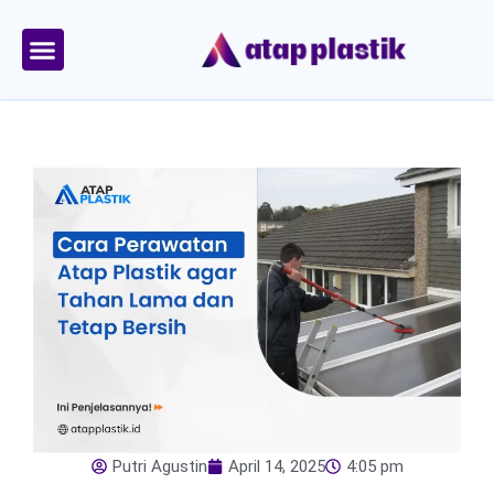
Skip
to
content
Tentang Kami
Area Kirim
Putri Agustin
April 14, 2025
4:05 pm