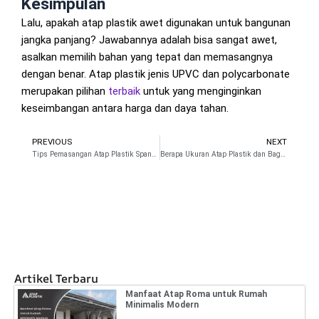
Kesimpulan
Lalu, apakah atap plastik awet digunakan untuk bangunan
jangka panjang? Jawabannya adalah bisa sangat awet,
asalkan memilih bahan yang tepat dan memasangnya
dengan benar. Atap plastik jenis UPVC dan polycarbonate
merupakan pilihan
terbaik
untuk yang menginginkan
keseimbangan antara harga dan daya tahan.
PREVIOUS
NEXT
Prev
N
Tips Pemasangan Atap Plastik Spandek yang Kuat dan Rapi
Berapa Ukuran Atap Plastik dan Bagaimana Cara Menyesuaikannya?
Artikel Terbaru
Manfaat Atap Roma untuk Rumah
Minimalis Modern