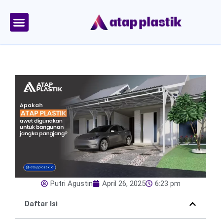
Skip
to
content
Tentang Kami
Area Kirim
Putri Agustin
April 26, 2025
6:23 pm
Daftar Isi