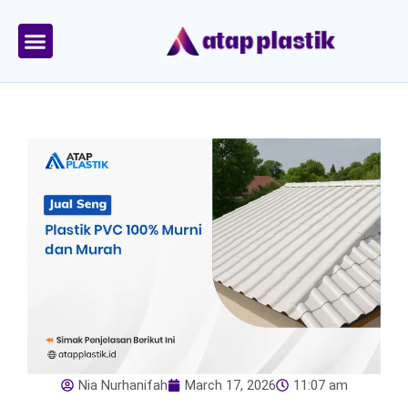
Skip
to
content
Tentang Kami
Area Kirim
Nia Nurhanifah
March 17, 2026
11:07 am