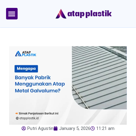
Skip
to
content
Tentang Kami
Area Kirim
Putri Agustin
January 5, 2026
11:21 am