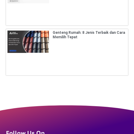
Genteng Rumah: 8 Jenis Terbaik dan Cara
Memilih Tepat
Follow Us On