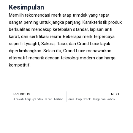
Kesimpulan
Memilih rekomendasi merk atap trimdek yang tepat
sangat penting untuk jangka panjang. Karakteristik produk
berkualitas mencakup ketebalan standar, lapisan anti
karat, dan sertifikasi resmi. Beberapa merk terpercaya
seperti Lysaght, Sakura, Taso, dan Grand Luxe layak
dipertimbangkan. Selain itu, Grand Luxe menawarkan
alternatif menarik dengan teknologi modern dan harga
kompetitif.
PREVIOUS
NEXT
Prev
N
Apakah Atap Spandek Tahan Terhadap Korosi dan Karat?
Jenis Atap Cocok Bangunan Pabrik dan Gudang