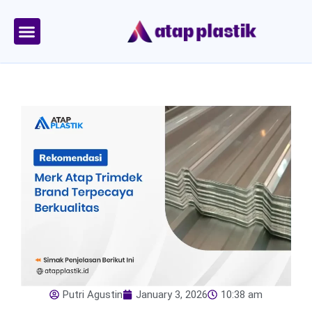
Skip
to
content
Tentang Kami
Area Kirim
Putri Agustin
January 3, 2026
10:38 am