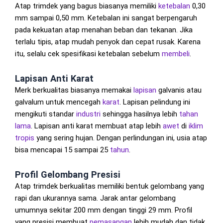
Atap trimdek yang bagus biasanya memiliki
ketebalan
0,30
mm sampai 0,50 mm. Ketebalan ini sangat berpengaruh
pada kekuatan atap menahan beban dan tekanan. Jika
terlalu tipis, atap mudah penyok dan cepat rusak. Karena
itu, selalu cek spesifikasi ketebalan sebelum
membeli
.
Lapisan Anti Karat
Merk berkualitas biasanya memakai
lapisan
galvanis atau
galvalum untuk mencegah
karat
. Lapisan pelindung ini
mengikuti standar
industri
sehingga hasilnya lebih
tahan
lama
. Lapisan anti karat membuat atap lebih
awet
di
iklim
tropis
yang sering hujan. Dengan perlindungan ini, usia atap
bisa mencapai 15 sampai 25
tahun
.
Profil Gelombang Presisi
Atap trimdek berkualitas memiliki bentuk gelombang yang
rapi dan ukurannya sama. Jarak antar gelombang
umumnya sekitar 200 mm dengan tinggi 29 mm. Profil
yang presisi membuat
pemasangan
lebih mudah dan tidak