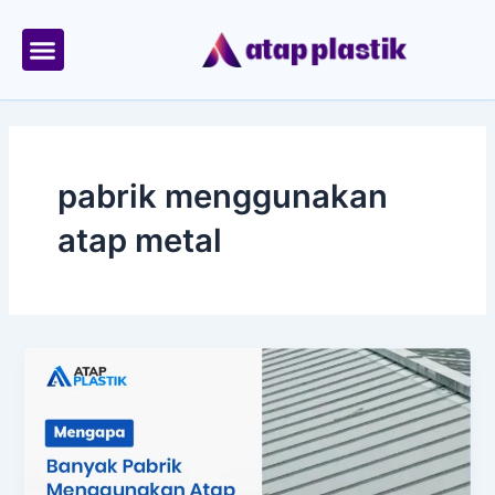
Skip
to
content
Tentang Kami
Area Kirim
pabrik menggunakan
atap metal