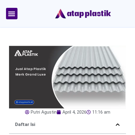
Skip
to
content
Tentang Kami
Area Kirim
Putri Agustin
April 4, 2026
11:16 am
Daftar Isi