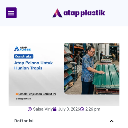
Skip
to
content
Tentang Kami
Area Kirim
Salsa Virly
July 3, 2026
2:26 pm
Daftar Isi