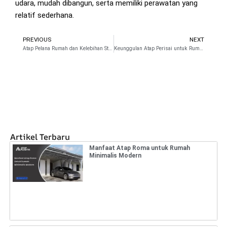
udara, mudah dibangun, serta memiliki perawatan yang
relatif sederhana.
PREVIOUS
NEXT
Prev
N
Atap Pelana Rumah dan Kelebihan Strukturnya
Keunggulan Atap Perisai untuk Rumah Tahan Angin
Artikel Terbaru
Manfaat Atap Roma untuk Rumah
Minimalis Modern