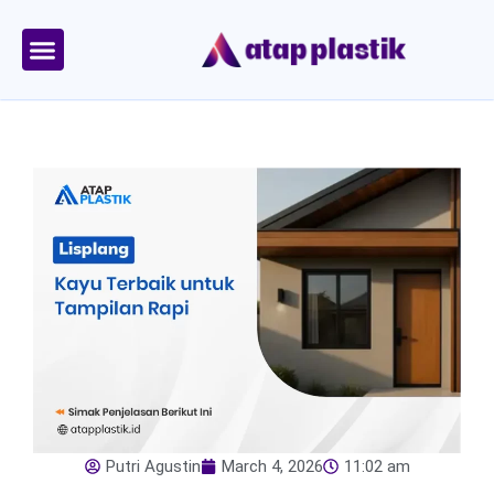
Skip
to
content
Tentang Kami
Area Kirim
Putri Agustin
March 4, 2026
11:02 am