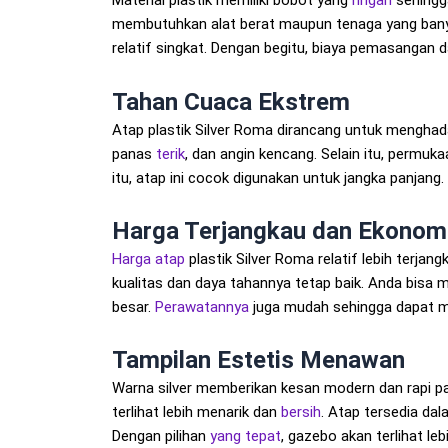
Material plastik memiliki bobot yang
ringan
sehingg
membutuhkan alat berat maupun tenaga yang bany
relatif singkat. Dengan begitu, biaya pemasangan d
Tahan Cuaca Ekstrem
Atap plastik Silver Roma dirancang untuk menghada
panas
terik
, dan angin kencang. Selain itu, permu
itu, atap ini cocok digunakan untuk jangka panjang.
Harga Terjangkau dan Ekonom
Harga atap
plastik Silver Roma relatif lebih terjan
kualitas dan daya tahannya tetap baik. Anda bisa
besar.
Perawatannya
juga mudah sehingga dapat m
Tampilan Estetis Menawan
Warna silver memberikan kesan modern dan rapi 
terlihat lebih menarik dan
bersih
. Atap tersedia da
Dengan pilihan
yang tepat
, gazebo akan terlihat le