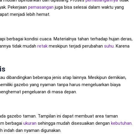
a mudah dipindahkan dan dipasang. Proses
pemasangannya
tidak
ak. Pekerjaan
pemasangan
juga bisa selesai dalam waktu yang
apat menjadi lebih hemat.
pi berbagai kondisi cuaca. Materialnya tahan terhadap hujan deras,
kaannya tidak mudah
retak
meskipun terjadi perubahan
suhu
. Karena
is
gkau dibandingkan beberapa jenis atap lainnya. Meskipun demikian,
 memiliki gazebo yang nyaman tanpa harus mengeluarkan biaya
enghemat pengeluaran di masa depan.
pada gazebo taman. Tampilan ini dapat membuat area taman
lam berbagai
ukuran
sehingga mudah disesuaikan dengan
kebutuhan
.
bih indah dan nyaman digunakan.