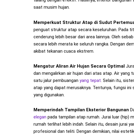
talang dengan efektif. Hasilnya, interior bangunan t
saat musim hujan.
Memperkuat Struktur Atap di Sudut Pertemu
penguat struktur atap secara keseluruhan. Pada ti
cenderung lebih besar dari area lainnya. Oleh seba
secara lebih merata ke seluruh rangka. Dengan demi
akibat tekanan cuaca ekstrem.
Mengatur Aliran Air Hujan Secara Optimal
Jura
dan mengalirkan air hujan dari atas atap. Air yang
satu jalur pembuangan
yang tepat
. Selain itu, sis
atap yang dapat merusaknya. Tentunya, fungsi ini 
yang digunakan.
Memperindah Tampilan Eksterior Bangunan
Da
elegan
pada tampilan atap rumah. Jurai luar (hip) 
rumah terlihat lebih indah. Selain itu, desain jurai
profesional dan teliti. Dengan demikian, nilai estet