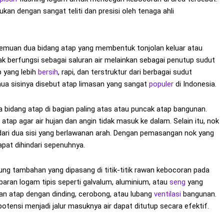
ukan dengan sangat teliti dan presisi oleh tenaga ahli
rtemuan dua bidang atap yang membentuk tonjolan keluar atau
dak berfungsi sebagai saluran air melainkan sebagai penutup sudut
p yang lebih
bersih
, rapi, dan terstruktur dari berbagai sudut
emua sisinya disebut atap limasan yang sangat
populer
di Indonesia.
 bidang atap di bagian paling atas atau puncak atap bangunan.
atap agar air hujan dan angin tidak masuk ke dalam. Selain itu, nok
 dari dua sisi yang berlawanan arah. Dengan pemasangan nok yang
apat dihindari sepenuhnya.
dung tambahan yang dipasang di titik-titik rawan kebocoran pada
baran logam tipis seperti galvalum, aluminium, atau
seng
yang
muan atap dengan dinding, cerobong, atau lubang
ventilasi
bangunan.
potensi menjadi jalur masuknya air dapat ditutup secara efektif.