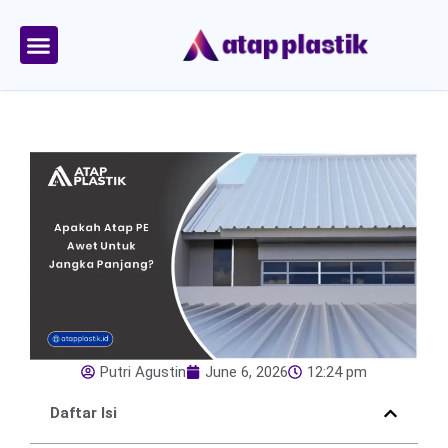
Skip
to
content
Tentang Kami
Area Kirim
Putri Agustin
June 6, 2026
12:24 pm
Daftar Isi