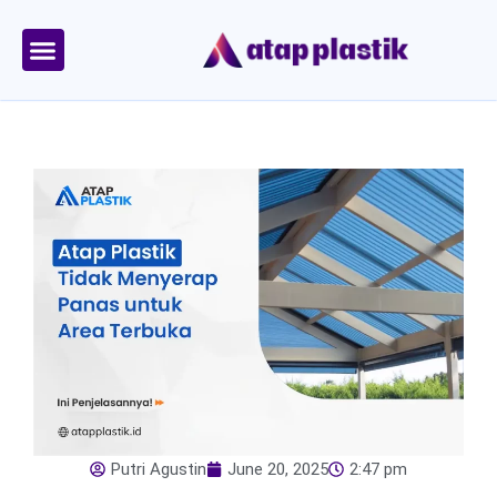
Skip
to
content
Tentang Kami
Area Kirim
Putri Agustin
June 20, 2025
2:47 pm