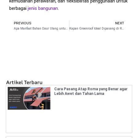
kemudahan perawatan, dan fleksibilitas penggunaan untuk
berbagai
jenis bangunan
.
PREVIOUS
NEXT
Prev
N
Apa Manfaat Bahan Daur Ulang untuk Atap?
Kapan Greenroof Ideal Dipasang di Rumah?
Artikel Terbaru
Cara Pasang Atap Roma yang Benar agar
Lebih Awet dan Tahan Lama