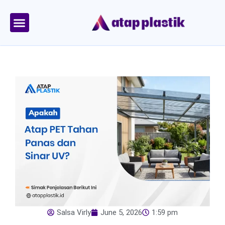
Skip
to
content
Tentang Kami
Area Kirim
Salsa Virly
June 5, 2026
1:59 pm